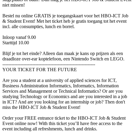
niet missen!
Bestel nu online GRATIS je toegangskaart voor het HBO-ICT Job
& Student Event! Met het ticket heb je gratis toegang tot het event
incl. alle consumpties, lunch en borrel.
Inloop vanaf 9.00
Starttijd 10.00
Blijf je tot het einde? Alleen dan maak je kans op prijzen als een
draadloze over-ear koptelefoon, een Nintendo Switch en LEGO.
--------------------------------------------------------------
YOUR TICKET FOR THE FUTURE
Are you a student at a university of applied sciences for ICT,
Business Administration Informatics, Informatics, Information
Services and Management or Technical Informatics? Or are you
studying Technology or Economics and are you interested in a job
in ICT? And are you looking for an internship or job? Then don't
miss the HBO-ICT Job & Student Event!
Order your FREE entrance ticket to the HBO-ICT Job & Student
Event online now! With this ticket you’ll have free access to the
event including all refreshments, lunch and drinks.