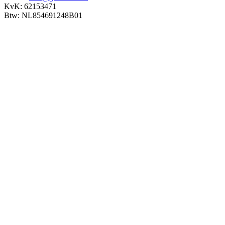
KvK: 62153471
Btw: NL854691248B01